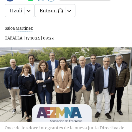
Itzuli
Entzun
Saioa Martínez
TAFALLA
|
17·10·24
|
09:23
Once de los doce integrantes de la nueva Junta Directiva de