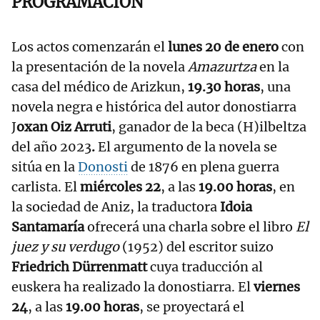
PROGRAMACIÓN
Los actos comenzarán el
lunes 20 de enero
con
la presentación de la novela
Amazurtza
en la
casa del médico de Arizkun,
19.30 horas
, una
novela negra e histórica del autor donostiarra
J
oxan Oiz Arruti
, ganador de la beca (H)ilbeltza
del año 2023
.
El argumento de la novela se
sitúa en la
Donosti
de 1876 en plena guerra
carlista. El
miércoles 22
, a las
19.00 horas
, en
la sociedad de Aniz, la traductora
Idoia
Santamaría
ofrecerá una charla sobre el libro
El
juez y su verdugo
(1952) del escritor suizo
Friedrich Dürrenmatt
cuya traducción al
euskera ha realizado la donostiarra. El
viernes
24
, a las
19.00 horas
, se proyectará el