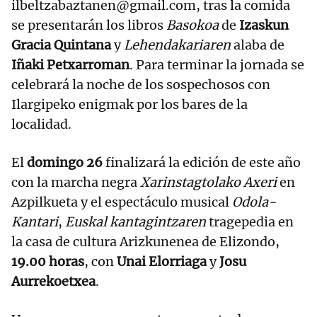
ilbeltzabaztanen@gmail.com, tras la comida
se presentarán los libros
Basokoa
de
Izaskun
Gracia Quintana
y
Lehendakariaren
alaba de
Iñaki Petxarroman
. Para terminar la jornada se
celebrará la noche de los sospechosos con
Ilargipeko enigmak por los bares de la
localidad.
El
domingo 26
finalizará la edición de este año
con la marcha negra
Xarinstagtolako Axeri
en
Azpilkueta y el espectáculo musical
Odola-
Kantari
,
Euskal kantagintzaren
tragepedia en
la casa de cultura Arizkunenea de Elizondo,
19.00 horas
, con
Unai Elorriaga
y
Josu
Aurrekoetxea
.