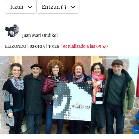
Itzuli
Entzun
Juan Mari Ondikol
ELIZONDO
|
02·01·25
|
19:28
|
Actualizado a las 09:49