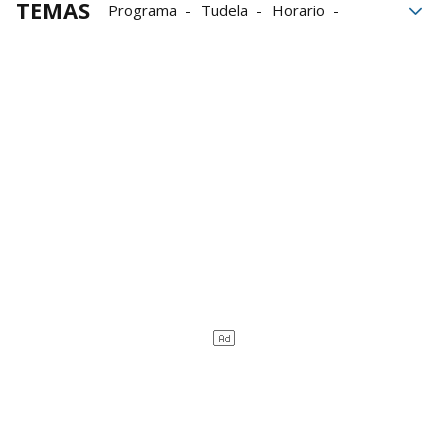
TEMAS
Programa
Tudela
Horario
Centros educativos
colegios
Colegios públicos
UPN
Contigo Tudela
Alejandro Toquero