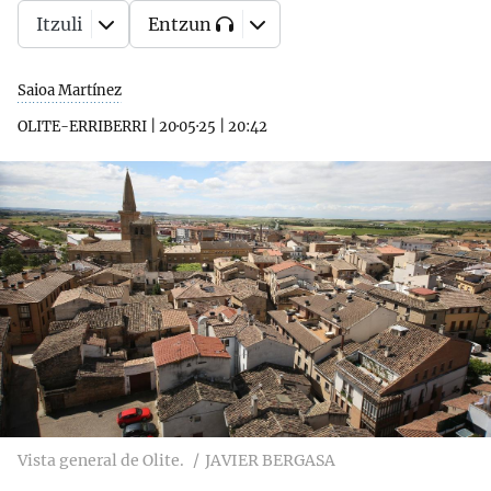
Itzuli
Entzun
Saioa Martínez
OLITE-ERRIBERRI
|
20·05·25
|
20:42
Vista general de Olite.
JAVIER BERGASA