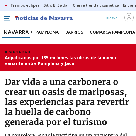
Tiempo eclipse
Sitio El Sadar
Cierre tienda cosmética
Encier
Kiosko
NAVARRA
PAMPLONA
BARRIOS
COMARCA PAMPLONA
SOCIEDAD
Adjudicadas por 135 millones las obras de la nueva
variante entre Pamplona y Jaca
Dar vida a una carbonera o
crear un oasis de mariposas,
las experiencias para revertir
la huella de carbono
generada por el turismo
La consejera Esnaola participa en un encuentro del