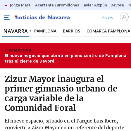
Jorge Messi
Acertante Euromillones
Javier Aizpún
Devoré
P
Kiosko
NAVARRA
PAMPLONA
BARRIOS
COMARCA PAMPLONA
PAMPLONA
El nuevo negocio que abrirá en pleno centro de Pamplona
tras el cierre de Devoré
Zizur Mayor inaugura el
primer gimnasio urbano de
carga variable de la
Comunidad Foral
El nuevo espacio, situado en el Parque Luis Ibero,
convierte a Zizur Mayor en un referente del deporte