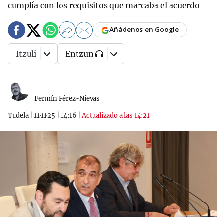
cumplía con los requisitos que marcaba el acuerdo
Añádenos en Google
Itzuli
Entzun
Fermín Pérez-Nievas
Tudela
|
11·11·25
|
14:16
|
Actualizado a las 14:21