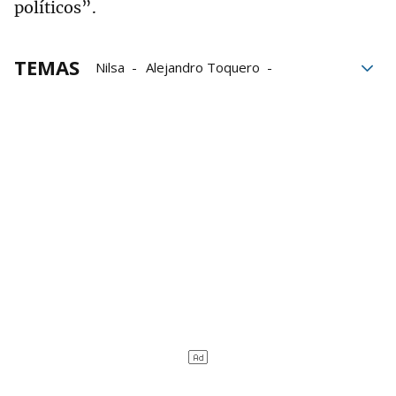
políticos”.
TEMAS
Nilsa
Alejandro Toquero
Gobierno de Navarra
Ayuntamiento de Tudela
plantas de biogas