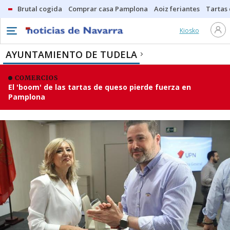
Brutal cogida
Comprar casa Pamplona
Aoiz feriantes
Tartas
Kiosko
AYUNTAMIENTO DE TUDELA
COMERCIOS
El 'boom' de las tartas de queso pierde fuerza en
Pamplona