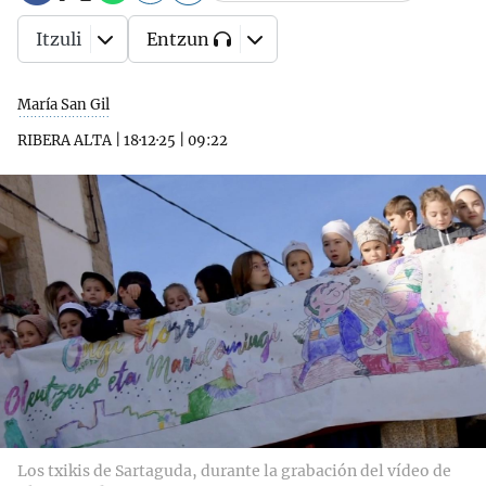
Itzuli
Entzun
María San Gil
RIBERA ALTA
|
18·12·25
|
09:22
Los txikis de Sartaguda, durante la grabación del vídeo de