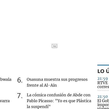
LO 
6
21:59
mbwala
Osasuna muestra sus progresos
RTVE 
frente al Al-Ain
corre
7
La cómica confusión de Abde con
21:50
varra
Pablo Picasso: "Yo es que Plástica
El Go
impon
la suspendí"
viajer