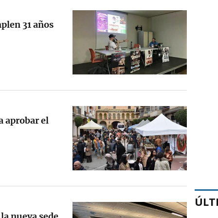
plen 31 años
 aprobar el
ÚLT
la nueva sede