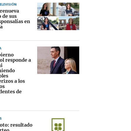
TELEVISIÓN
renueva
o de sus
sponsalías en
a
A
bierno
ol responde a
i
niendo
oles
rizos a los
os
dentes de
S
oto: resultado
rteo