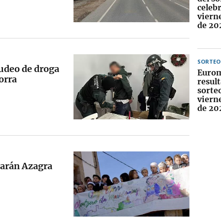
celebr
viern
de 20
SORTEO
udeo de droga
Eurom
orra
result
sorteo
viern
de 20
tarán Azagra