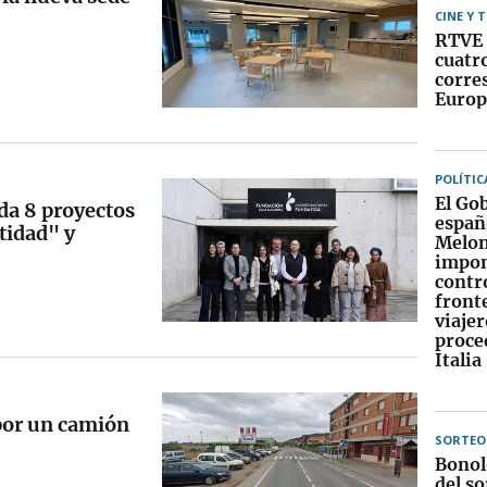
CINE Y 
RTVE 
cuatr
corre
Europ
POLÍTIC
El Go
da 8 proyectos
españ
tidad" y
Melon
impo
contr
fronte
viajer
proce
Italia
por un camión
SORTEO
Bonol
del so