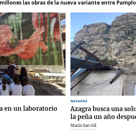
millones las obras de la nueva variante entre Pamplo
NAVARRA
a en un laboratorio
Azagra busca una sol
la peña un año despu
María San Gil