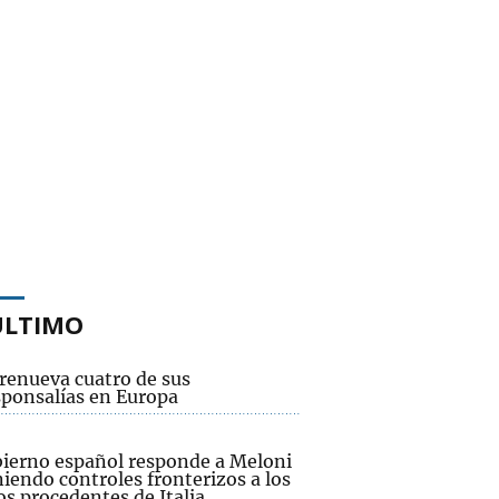
ÚLTIMO
renueva cuatro de sus
sponsalías en Europa
bierno español responde a Meloni
iendo controles fronterizos a los
os procedentes de Italia