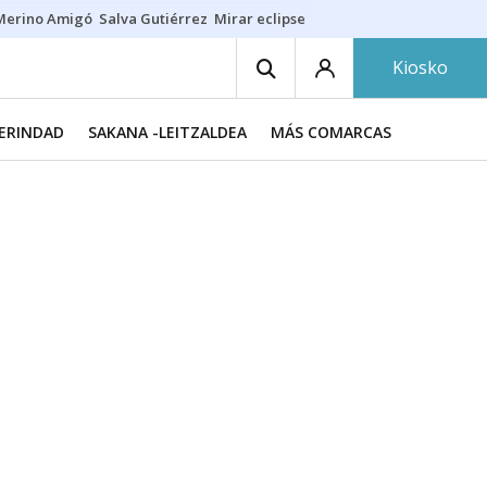
Merino Amigó
Salva Gutiérrez
Mirar eclipse
Iraola-Víctor
Ángel Eche
Kiosko
MERINDAD
SAKANA -LEITZALDEA
MÁS COMARCAS