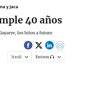
na y Jaca
umple 40 años
ayarre, los hitos a futuro
Itzuli
Entzun