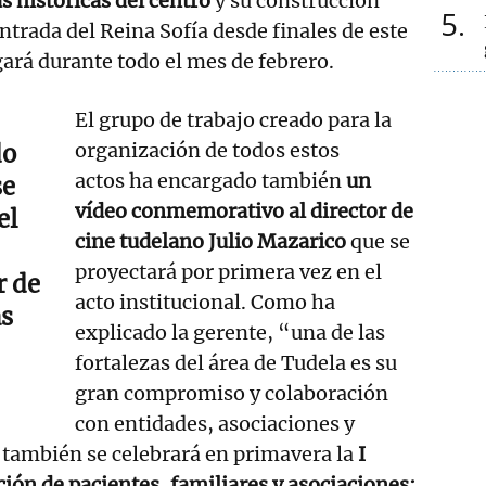
s históricas del centro
y su construcción
5
entrada del Reina Sofía desde finales de este
ará durante todo el mes de febrero.
El grupo de trabajo creado para la
organización de todos estos
do
actos ha encargado también
un
se
vídeo conmemorativo al director de
el
cine tudelano Julio Mazarico
que se
proyectará por primera vez en el
r de
acto institucional. Como ha
as
explicado la gerente, “una de las
fortalezas del área de Tudela es su
gran compromiso y colaboración
con entidades, asociaciones y
, también se celebrará en primavera la
I
ción de pacientes, familiares y asociaciones: