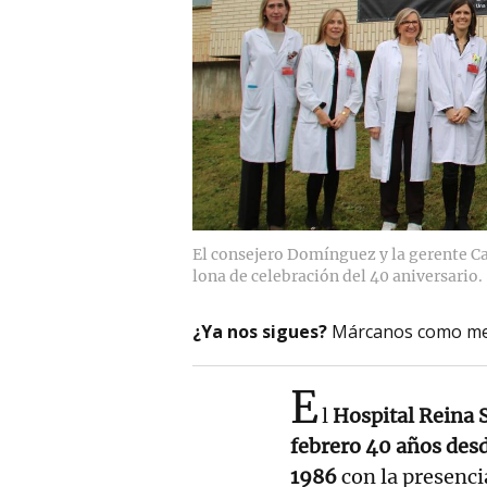
El consejero Domínguez y la gerente Ca
lona de celebración del 40 aniversario.
¿Ya nos sigues?
Márcanos como me
E
l
Hospital Reina 
febrero 40 años desd
1986
con la presencia