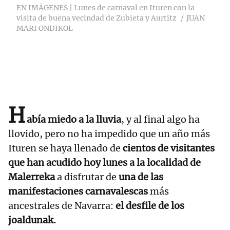
EN IMÁGENES | Lunes de carnaval en Ituren con la
visita de buena vecindad de Zubieta y Aurtitz
JUAN
MARI ONDIKOL
H
abía miedo a la lluvia
, y al final algo ha
llovido, pero no ha impedido que un año más
Ituren se haya llenado de
cientos de visitantes
que han acudido hoy lunes a la localidad de
Malerreka
a disfrutar de
una de las
manifestaciones carnavalescas
más
ancestrales de Navarra:
el desfile de los
joaldunak.