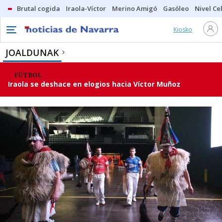
Brutal cogida
Iraola-Víctor
Merino Amigó
Gasóleo
Nivel Ce
Kiosko
JOALDUNAK
FÚTBOL
Iraola se deshace en elogios hacia Víctor Muñoz