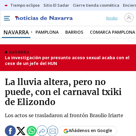
Tiempo eclipse
Sitio El Sadar
Cierre tienda cosmética
Encier
Kiosko
NAVARRA
PAMPLONA
BARRIOS
COMARCA PAMPLONA
NAVARRA
La investigación por presunto acoso sexual acaba con el
cese de un jefe del HUN
La lluvia altera, pero no
puede, con el carnaval txiki
de Elizondo
Los actos se trasladaron al frontón Braulio Iriarte
Añádenos en Google