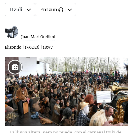
Itzuli
Entzun
Juan Mari Ondikol
Elizondo
|
13·02·26
|
18:57
21
La lluvia altera, pero no puede, con el carnaval txiki de