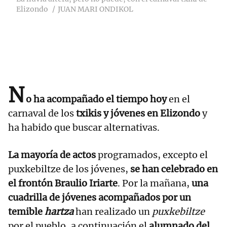
Elizondo
JUAN MARI ONDIKOL
N
o ha acompañado el tiempo hoy
en el
carnaval de los
txikis y jóvenes en Elizondo
y
ha habido que buscar alternativas.
La mayoría de actos
programados, excepto el
puxkebiltze de los jóvenes,
se han celebrado en
el frontón Braulio Iriarte
. Por la mañana,
una
cuadrilla de jóvenes acompañados por un
temible
hartza
han realizado un
puxkebiltze
por el pueblo, a continuación el
alumnado del