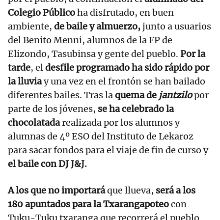
Colegio Público
ha disfrutado, en buen
ambiente,
de baile y almuerzo,
junto a usuarios
del Benito Menni, alumnos de la FP de
Elizondo, Tasubinsa y gente del pueblo.
Por la
tarde
, el
desfile programado ha sido rápido por
la lluvia
y una vez en el frontón se han bailado
diferentes bailes. Tras la
quema de
jantzilo
por
parte de los jóvenes,
se ha celebrado la
chocolatada
realizada por los alumnos y
alumnas de 4º ESO del Instituto de Lekaroz
para sacar fondos para el viaje de fin de curso y
el baile con DJ J&J.
A los que no importará
que llueva,
será a los
180 apuntados para la Txarangapoteo
con
Tuku-Tuku txaranga que recorrerá el pueblo