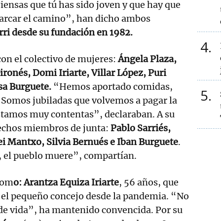
ensas que tú has sido joven y que hay que
arcar el camino”, han dicho ambos
rri desde su fundación en 1982.
4
on el colectivo de mujeres:
Ángela Plaza,
ironés, Domi Iriarte, Villar López, Puri
sa Burguete.
“Hemos aportado comidas,
5
. Somos jubiladas que volvemos a pagar la
stamos muy contentas”, declaraban. A su
fechos miembros de junta:
Pablo Sarriés,
i Mantxo, Silvia Bernués e Iban Burguete
.
, el pueblo muere”, compartían.
com
o: Arantza Equiza Iriarte
, 56 años, que
en el pequeño concejo desde la pandemia. “No
de vida”, ha mantenido convencida. Por su