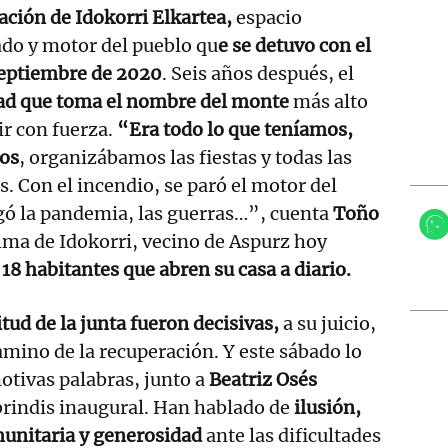
ción de Idokorri Elkartea,
espacio
do y motor del pueblo qu
e se detuvo con el
septiembre de 2020
. Seis años después, el
dad que toma el nombre del monte
más alto
ir con fuerza.
“Era todo lo que teníamos,
os
, organizábamos las fiestas y todas las
s. Con el incendio, se paró el motor del
gó la pandemia, las guerras…”, cuenta
Toño
alma de Idokorri, vecino de Aspurz hoy
 18 habitantes que abren su casa a diario.
itud de la junta fueron decisivas,
a su juicio,
mino de la recuperación. Y este sábado lo
otivas palabras, junto a
Beatriz Osés
 brindis inaugural. Han hablado de
ilusión,
munitaria y generosidad
ante las dificultades