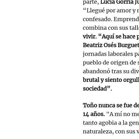
parte,
Lucía Gorría J
“Llegué por amor y 
confesado. Emprende
combina con sus tall
vivir. “Aquí se hace
Beatriz Osés Burgue
jornadas laborales p
pueblo de origen de 
abandonó tras su di
brutal y siento orgul
sociedad”.
Toño nunca se fue de
14 años.
"A mí no me
tanto agobia a la ge
naturaleza, con sus 