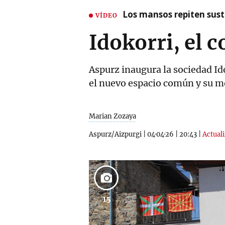
Los mansos repiten susto
VÍDEO
Idokorri, el c
Aspurz inaugura la sociedad Ido
el nuevo espacio común y su m
Marian Zozaya
Aspurz/Aizpurgi
|
04·04·26
|
20:43
|
Actuali
15