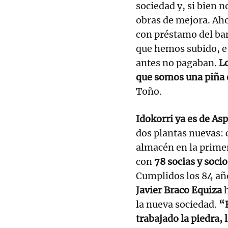
sociedad y, si bien 
obras de mejora. Ah
con préstamo del ban
que hemos subido, e 
antes no pagaban.
Lo
que somos una piña 
Toño.
Idokorri ya es de As
dos plantas nuevas: 
almacén en la primer
con
78 socias y socio
Cumplidos los 84 añ
Javier Braco Equiza
h
la nueva sociedad.
“H
trabajado la piedra,