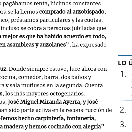
no pagábamos renta, hicimos constantes
ora se la hemos
comprado al arzobispado
,
co, préstamos particulares y las cuotas,
incluso se cobra a personas jubiladas que
 mejor es que ha habido acuerdo en todo,
en asambleas y auzolanes
”, ha expresado
LO 
puz.
Donde siempre estuvo, luce ahora con
1
cocina, comedor, barra, dos baños y
a y sala mutiusos en la segunda. Cuenta
s
, los más mayores octogenarios.
os,
José Miguel Miranda Ayerra, y José
2
an sido parte activa en la reconstrucción de
emos hecho carpintería, fontanería,
3
 la madera y hemos cocinado con alegría”