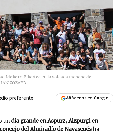
dad Idokorri Elkartea en la soleada mañana de
IAN ZOZAYA
dio preferente
Añádenos en Google
o un
día grande en Aspurz, Aizpurgi en
concejo del Almiradío de Navascués
ha