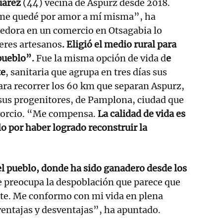
uárez
(44) vecina de Aspurz desde 2018.
me quedé por amor a mí misma”, ha
dora en un comercio en Otsagabia lo
eres artesanos
. Eligió el medio rural para
 pueblo”.
Fue la misma opción de vida d
e
te
, sanitaria que agrupa en tres días sus
ara recorrer los 60 km que separan Aspurz,
sus progenitores, de Pamplona, ciudad que
vorcio. “Me compensa.
La calidad de vida es
lo por haber logrado reconstruir la
l pueblo, donde ha sido ganadero desde los
 preocupa la despoblación que parece que
nte. Me conformo con mi vida en plena
ventajas y desventajas”, ha apuntado.