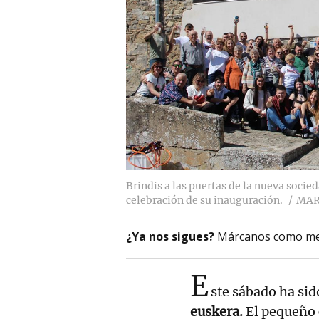
Brindis a las puertas de la nueva socie
celebración de su inauguración.
MAR
¿Ya nos sigues?
Márcanos como me
E
ste sábado ha sid
euskera.
El pequeño