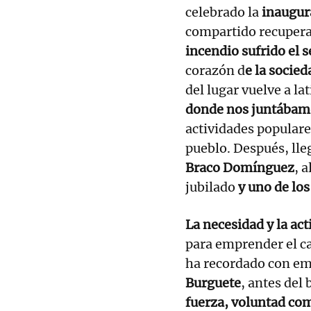
celebrado la
inaugura
compartido recupera
incendio sufrido el 
corazón d
e la socie
del lugar vuelve a lat
donde nos juntábam
actividades populare
pueblo. Después, lle
Braco Domínguez
, 
jubilado
y uno de los
La necesidad y la act
para emprender el ca
ha recordado con em
Burguete
, antes del
fuerza, voluntad co