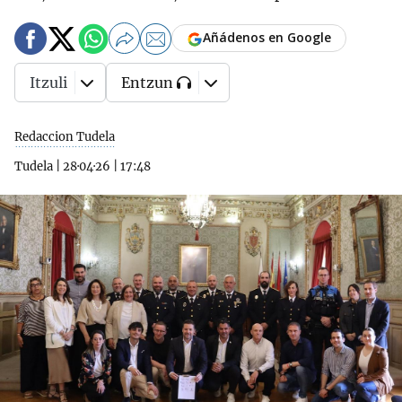
Añádenos en Google
Itzuli
Entzun
Redaccion Tudela
Tudela
|
28·04·26
|
17:48