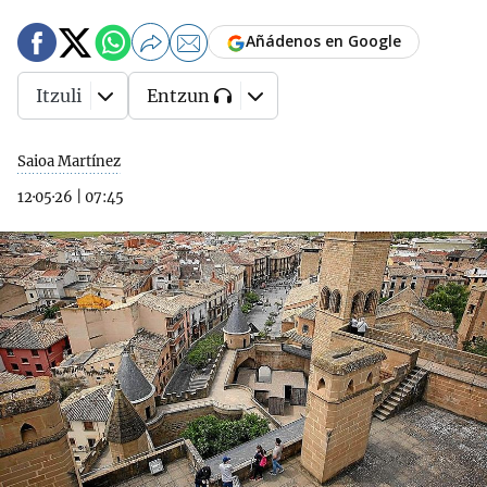
Añádenos en Google
Itzuli
Entzun
Saioa Martínez
12·05·26
|
07:45