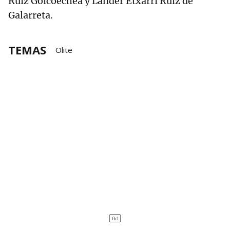
Ruiz Goicoechea y Lander Etxarri Ruiz de
Galarreta.
TEMAS
Olite