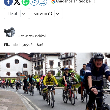
Añádenos en Google
Itzuli
Entzun
Juan Mari Ondikol
Elizondo
|
13·05·26
|
18:16