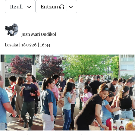
Itzuli
Entzun
Juan Mari Ondikol
Lesaka
|
18·05·26
|
16:33