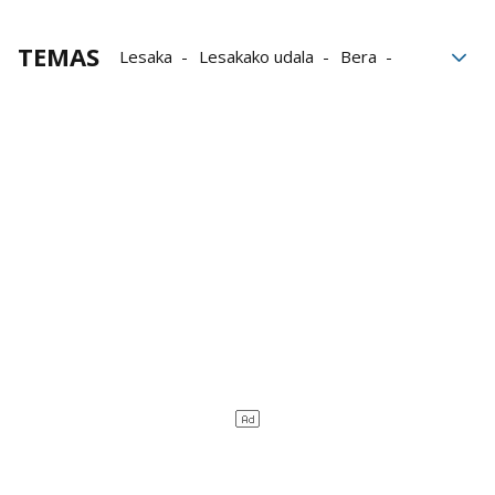
TEMAS
Lesaka
Lesakako udala
Bera
Diversidad cultural
diversidad
Día de la Diversidad Cultural