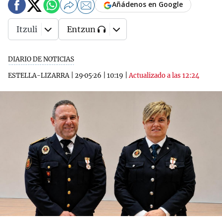
Añádenos en Google
Itzuli
Entzun
DIARIO DE NOTICIAS
ESTELLA-LIZARRA
|
29·05·26
|
10:19
|
Actualizado a las 12:24