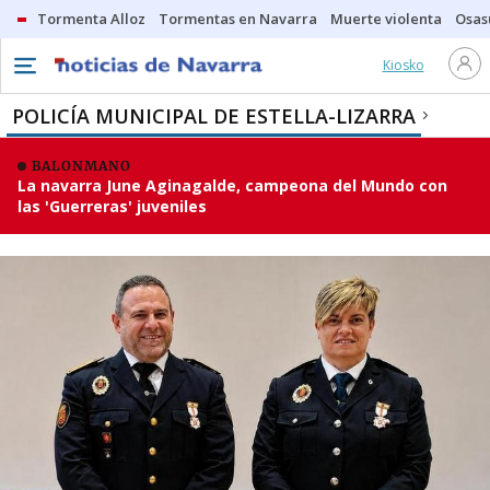
Tormenta Alloz
Tormentas en Navarra
Muerte violenta
Osas
Kiosko
POLICÍA MUNICIPAL DE ESTELLA-LIZARRA
BALONMANO
La navarra June Aginagalde, campeona del Mundo con
las 'Guerreras' juveniles