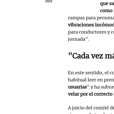
2023
que sa
como 
rampas para persona
vibraciones incómo
para conductores y c
jornada".
"Cada vez má
En este sentido, el 
habitual leer en pre
usuarias
" y ha subr
velar por el correct
A juicio del comité d