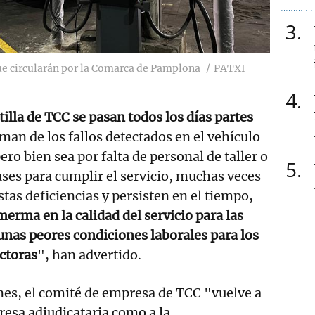
3
ue circularán por la Comarca de Pamplona
PATXI
4
tilla de TCC se pasan todos los días partes
an de los fallos detectados en el vehículo
ero bien sea por falta de personal de taller o
5
buses para cumplir el servicio, muchas veces
stas deficiencias y persisten en el tiempo,
merma en la calidad del servicio para las
unas peores condiciones laborales para los
ctoras
", han advertido.
nes, el comité de empresa de TCC "vuelve a
presa adjudicataria como a la