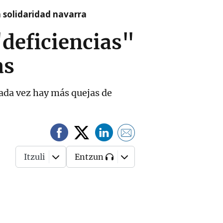
a solidaridad navarra
"deficiencias"
as
Cada vez hay más quejas de
Itzuli
Entzun