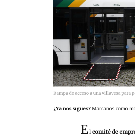
Rampa de acceso a una villavesa para 
¿Ya nos sigues?
Márcanos como me
E
l
comité de empr