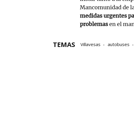
Mancomunidad de l
medidas urgentes par
problemas
en el man
TEMAS
Villavesas
autobuses
Comarca de Pamplona
Mancomunidad de la Com
Transporte Urbano Comar
Conductoras de villavesas