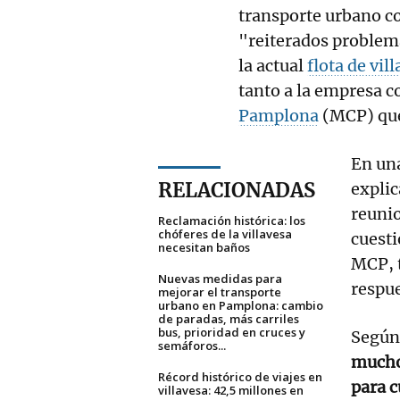
transporte urbano c
"reiterados problem
la actual
flota de vil
tanto a la empresa c
Pamplona
(MCP) que
En una
RELACIONADAS
explic
reunio
Reclamación histórica: los
chóferes de la villavesa
cuesti
necesitan baños
MCP, t
Nuevas medidas para
respu
mejorar el transporte
urbano en Pamplona: cambio
de paradas, más carriles
bus, prioridad en cruces y
Según 
semáforos...
muchos
Récord histórico de viajes en
para c
villavesa: 42,5 millones en