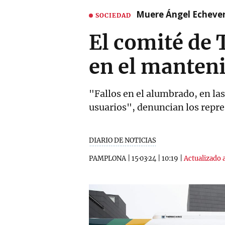
Muere Ángel Echeverr
SOCIEDAD
El comité de 
en el manteni
"Fallos en el alumbrado, en las
usuarios", denuncian los repres
DIARIO DE NOTICIAS
PAMPLONA
|
15·03·24
|
10:19
|
Actualizado a