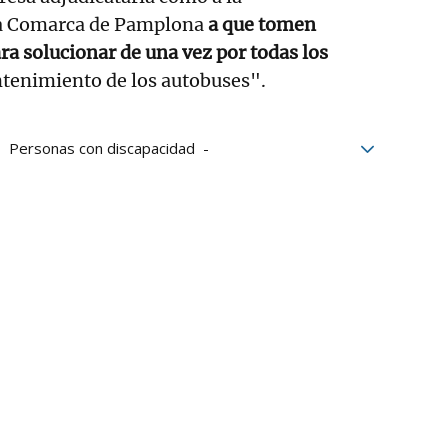
a Comarca de Pamplona
a que tomen
a solucionar de una vez por todas los
tenimiento de los autobuses".
Personas con discapacidad
Pamplona
arca de Pamplona
cal
Villavesa
Chóferes de villavesas