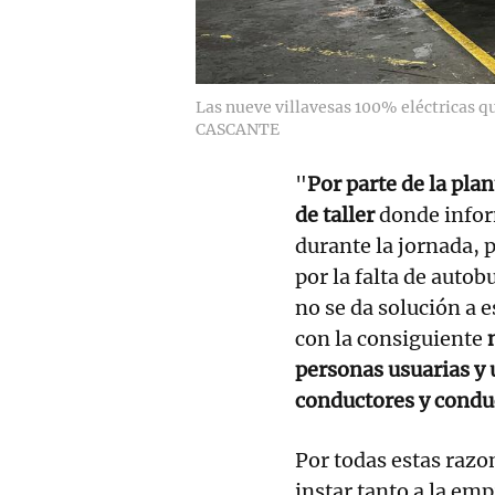
Las nueve villavesas 100% eléctricas q
CASCANTE
"
Por parte de la plan
de taller
donde inform
durante la jornada, p
por la falta de auto
no se da solución a e
con la consiguiente
personas usuarias y 
conductores y condu
Por todas estas razo
instar tanto a la em