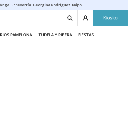
Ángel Echeverría
Georgina Rodríguez
Nápoles - Osasuna
Insultos rac
Kiosko
RIOS PAMPLONA
TUDELA Y RIBERA
FIESTAS