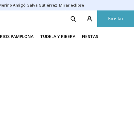
Merino Amigó
Salva Gutiérrez
Mirar eclipse
Iraola-Víctor
Ángel Eche
Kiosko
RIOS PAMPLONA
TUDELA Y RIBERA
FIESTAS