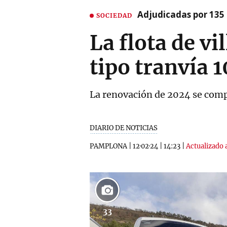
Adjudicadas por 135 
SOCIEDAD
La flota de v
tipo tranvía 
La renovación de 2024 se compl
DIARIO DE NOTICIAS
PAMPLONA
|
12·02·24
|
14:23
|
Actualizado 
33