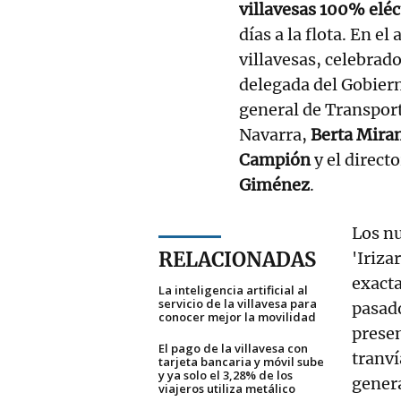
villavesas 100% eléc
días a la flota. En e
villavesas, celebrad
delegada del Gobier
general de Transport
Navarra,
Berta Mira
Campión
y el direct
Giménez
.
Los n
RELACIONADAS
'Iriza
exacta
La inteligencia artificial al
servicio de la villavesa para
pasad
conocer mejor la movilidad
presen
El pago de la villavesa con
tranví
tarjeta bancaria y móvil sube
y ya solo el 3,28% de los
gener
viajeros utiliza metálico