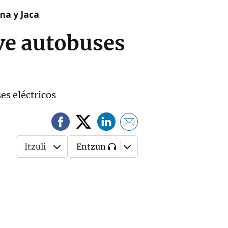
na y Jaca
eve autobuses
es eléctricos
Itzuli
Entzun