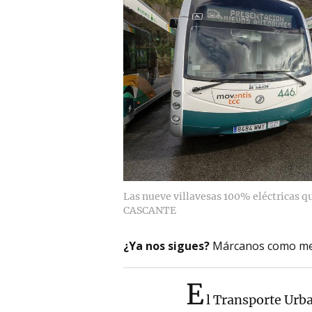
Las nueve villavesas 100% eléctricas q
CASCANTE
¿Ya nos sigues?
Márcanos como me
E
l Transporte Urb