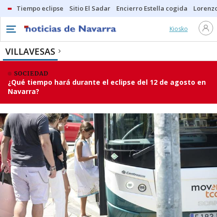
Tiempo eclipse
Sitio El Sadar
Encierro Estella cogida
Lorenzo
Kiosko
VILLAVESAS
SOCIEDAD
¿Qué tiempo hará durante el eclipse del 12 de agosto en
Navarra?