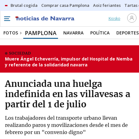
Brutal cogida
Comprar casa Pamplona
Aoiz feriantes
Tartas
Kiosko
PAMPLONA
FOTOS
NAVARRA
POLÍTICA
DEPORTES
SOCIEDAD
Muere Ángel Echeverría, impulsor del Hospital de Nemba
y referente de la solidaridad navarra
Anunciada una huelga
indefinida en las villavesas a
partir del 1 de julio
Los trabajadores del transporte urbano llevan
realizando paros y movilizaciones desde el mes de
febrero por un "convenio digno"