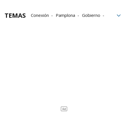
TEMAS
Conexión
Pamplona
Gobierno
Gobierno de Navarra
Gobierno Foral
Elizondo
Navarra
Mutilva
Mutilva Baja