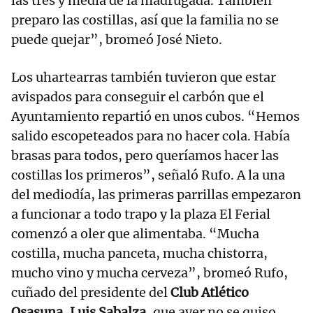
las tres y media de la madrugada. También
preparo las costillas, así que la familia no se
puede quejar”, bromeó José Nieto.
Los uhartearras también tuvieron que estar
avispados para conseguir el carbón que el
Ayuntamiento repartió en unos cubos. “Hemos
salido escopeteados para no hacer cola. Había
brasas para todos, pero queríamos hacer las
costillas los primeros”, señaló Rufo. A la una
del mediodía, las primeras parrillas empezaron
a funcionar a todo trapo y la plaza El Ferial
comenzó a oler que alimentaba. “Mucha
costilla, mucha panceta, mucha chistorra,
mucho vino y mucha cerveza”, bromeó Rufo,
cuñado del presidente del
Club Atlético
Osasuna, Luis Sabalza
, que ayer no se quiso