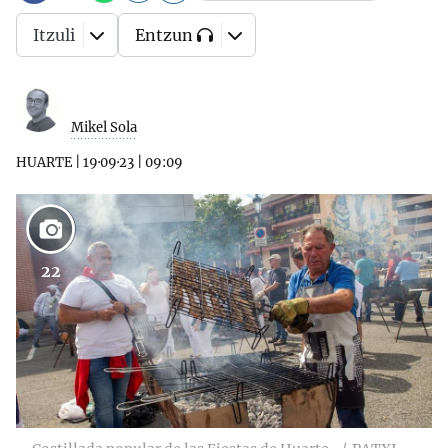
Itzuli
Entzun
Mikel Sola
HUARTE
|
19·09·23
|
09:09
22