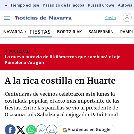
Tiempo eclipse
Pasadizo de la Jacoba
Russell Crowe
Autovía 
Kiosko
FIESTAS
NAVARRA
BORTZIRIAK
SAN FERMÍN
PAMP
SOCIEDAD
La nueva autovía de 8 kilómetros que cambiará el eje
Pamplona-Aragón
A la rica costilla en Huarte
Centenares de vecinos celebraron este lunes la
costillada popular, el acto más importante de las
fiestas. Entre las parrillas se vio al presidente de
Osasuna Luis Sabalza y al exjugador Patxi Puñal
Añádenos en Google