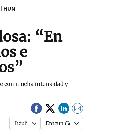
el HUN
dosa: “En
os e
dos”
ive con mucha intensidad y
Itzuli
Entzun