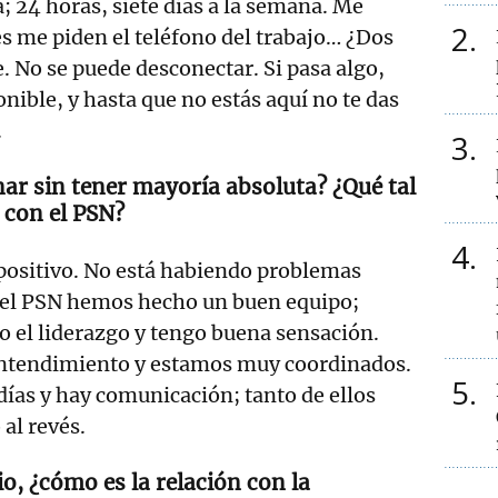
; 24 horas, siete días a la semana. Me
2
s me piden el teléfono del trabajo… ¿Dos
. No se puede desconectar. Si pasa algo,
nible, y hasta que no estás aquí no te das
.
3
ar sin tener mayoría absoluta? ¿Qué tal
 con el PSN?
4
positivo. No está habiendo problemas
 el PSN hemos hecho un buen equipo;
 el liderazgo y tengo buena sensación.
ntendimiento y estamos muy coordinados.
5
ías y hay comunicación; tanto de ellos
al revés.
io, ¿cómo es la relación con la