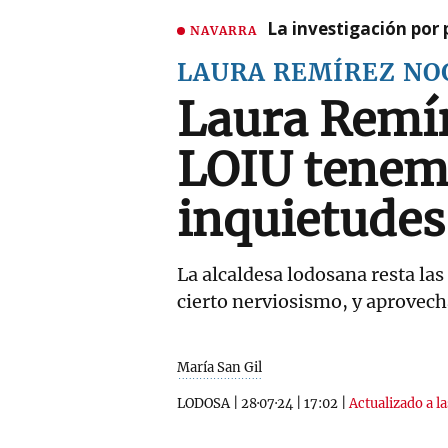
La investigación por 
NAVARRA
LAURA REMÍREZ NO
Laura Remír
LOIU tenemo
inquietudes
La alcaldesa lodosana resta las
cierto nerviosismo, y aprovech
María San Gil
LODOSA
|
28·07·24
|
17:02
|
Actualizado a l