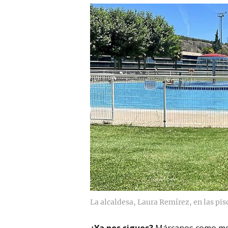
La alcaldesa, Laura Remírez, en las pis
¿Ya nos sigues?
Márcanos como me