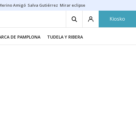
Merino Amigó
Salva Gutiérrez
Mirar eclipse
Iraola-Víctor
Ángel Eche
Kiosko
RCA DE PAMPLONA
TUDELA Y RIBERA