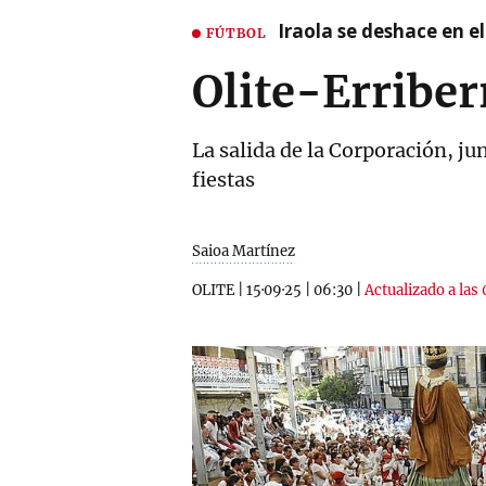
Iraola se deshace en e
FÚTBOL
Olite-Erriber
La salida de la Corporación, ju
fiestas
Saioa Martínez
OLITE
|
15·09·25
|
06:30
|
Actualizado a las