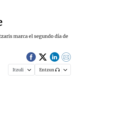
e
ntzaris marca el segundo día de
Itzuli
Entzun