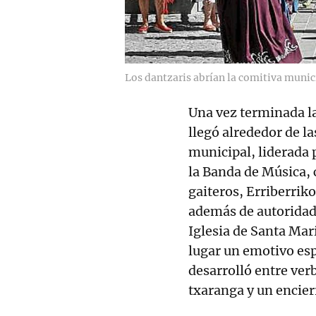
Los dantzaris abrían la comitiva munic
Una vez terminada la
llegó alrededor de l
municipal, liderada 
la Banda de Música,
gaiteros, Erriberriko
además de autoridade
Iglesia de Santa Marí
lugar un emotivo esp
desarrolló entre ver
txaranga y un encier