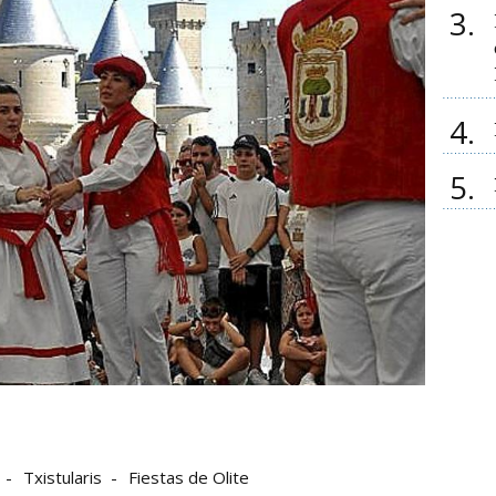
3
4
5
Txistularis
Fiestas de Olite