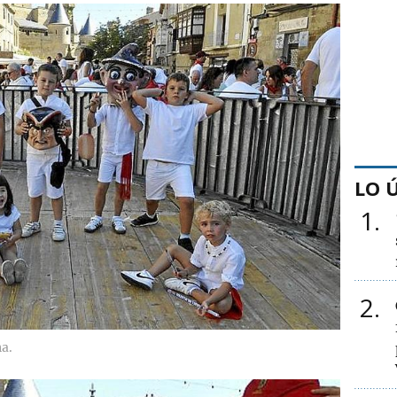
LO 
1
2
a.