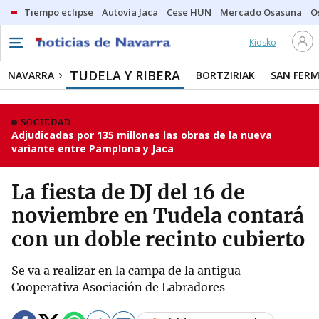
Tiempo eclipse
Autovía Jaca
Cese HUN
Mercado Osasuna
O
Kiosko
TUDELA Y RIBERA
NAVARRA
BORTZIRIAK
SAN FERM
SOCIEDAD
Adjudicadas por 135 millones las obras de la nueva
variante entre Pamplona y Jaca
La fiesta de DJ del 16 de
noviembre en Tudela contará
con un doble recinto cubierto
Se va a realizar en la campa de la antigua
Cooperativa Asociación de Labradores