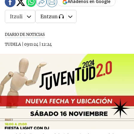
Añádenos en Google
Itzuli
Entzun
DIARIO DE NOTICIAS
TUDELA
|
03·11·24
|
12:24