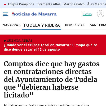
Eclipse Pamplona
Tormenta Alloz
Martina Calvo
Álex Marcha
Kiosko
TUDELA Y RIBERA
NAVARRA
BORTZIRIAK
SAN FERM
CUENTA ATRÁS
¿Dónde ver el eclipse total en Navarra? El mapa que te
dice dónde estar el 12 de agosto
Comptos dice que hay gastos
en contrataciones directas
del Ayuntamiento de Tudela
que "debieran haberse
licitado"
El informe señala que dicha gestión se realiza