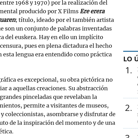
entre 1968 y 1970) por la realización del
mental producido por X Films
Ere erera
ruaren
; título, ideado por el también artista
ue son un conjunto de palabras inventadas
a del euskera. Hay en ello un implícito
a censura, pues en plena dictadura el hecho
en esta lengua era entendido como práctica
LO 
1
ráfica es excepcional, su obra pictórica no
iar a aquellas creaciones. Su abstracción
 grandes pinceladas que revelaban la
2
mientos, permite a visitantes de museos,
 y coleccionistas, asombrarse y disfrutar de
ruto de la inspiración del momento y de una
ética.
3