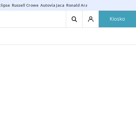
lipse
Russell Crowe
Autovía Jaca
Ronald Araújo
Prohibiciones eclips
Kiosko