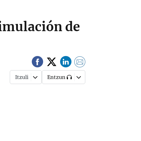
timulación de
Itzuli
Entzun