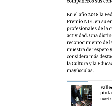
compañeros sus cond
En el año 2018 la Fe
Premio NIE, en su e
profesionales de la c
actividad. Una disti
reconocimiento de la
muestra de respeto y
considera más desta
la Cultura y la Educa
mayúsculas.
Falle
pint
Harri X