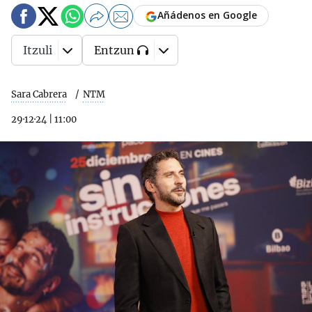
Añádenos en Google
Itzuli
Entzun
Sara Cabrera
NTM
29·12·24
|
11:00