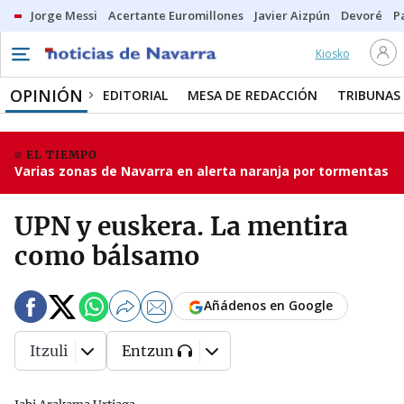
Jorge Messi
Acertante Euromillones
Javier Aizpún
Devoré
P
Kiosko
OPINIÓN
EDITORIAL
MESA DE REDACCIÓN
TRIBUNAS
EL TIEMPO
Varias zonas de Navarra en alerta naranja por tormentas
UPN y euskera. La mentira
como bálsamo
Añádenos en Google
Itzuli
Entzun