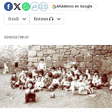
Añádenos en Google
Itzuli
Entzun
25·02·23
|
09:27