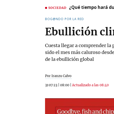
¿Qué tiempo hará dur
SOCIEDAD
BOG@NDO POR LA RED
Ebullición cl
Cuesta llegar a comprender la 
sido el mes más caluroso desde
de la ebullición global
Por Iranzu Calvo
31·07·23
|
08:00
|
Actualizado a las 08:40