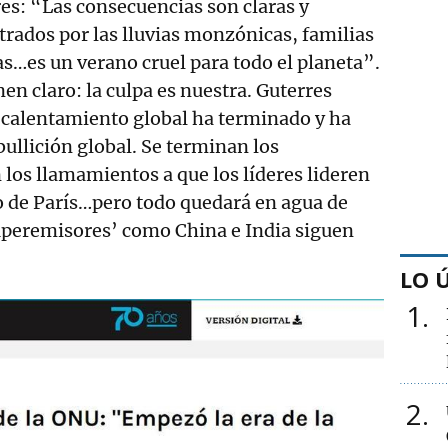
es: “Las consecuencias son claras y
strados por las lluvias monzónicas, familias
s…es un verano cruel para todo el planeta”.
enen claro: la culpa es nuestra. Guterres
l calentamiento global ha terminado y ha
ebullición global. Se terminan los
n los llamamientos a que los líderes lideren
o de París…pero todo quedará en agua de
superemisores’ como China e India siguen
LO 
1
2