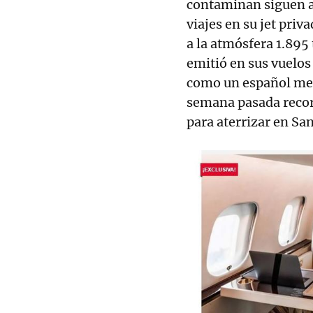
contaminan siguen a 
viajes en su jet pri
a la atmósfera 1.895
emitió en sus vuelos
como un español med
semana pasada recor
para aterrizar en Sa