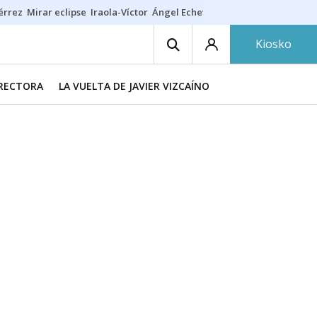
érrez
Mirar eclipse
Iraola-Víctor
Ángel Echeverría
Obituario Ángel
Kiosko
IRECTORA
LA VUELTA DE JAVIER VIZCAÍNO