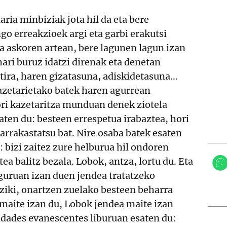
ria minbiziak jota hil da eta bere
o erreakzioek argi eta garbi erakutsi
a askoren artean, bere lagunen lagun izan
hari buruz idatzi direnak eta denetan
tira, haren gizatasuna, adiskidetasuna...
azetarietako batek haren agurrean
ri kazetaritza munduan denek ziotela
aten du: besteen errespetua irabaztea, hori
arrakastatsu bat. Nire osaba batek esaten
: bizi zaitez zure helburua hil ondoren
ea balitz bezala. Lobok, antza, lortu du. Eta
guruan izan duen jendea tratatzeko
ziki, onartzen zuelako besteen beharra
maite izan du, Lobok jendea maite izan
udades evanescentes liburuan esaten du: