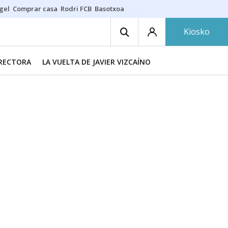
gel
Comprar casa
Rodri FCB
Basotxoa
Kiosko
IRECTORA
LA VUELTA DE JAVIER VIZCAÍNO