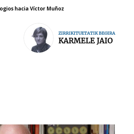
logios hacia Víctor Muñoz
ZIRRIKITUETATIK BEGIRA
KARMELE JAIO