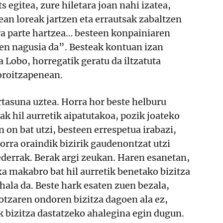
 egitea, zure hiletara joan nahi izatea,
ean loreak jartzen eta errautsak zabaltzen
ra parte hartzea… besteen konpainiaren
en nagusia da”. Besteak kontuan izan
a Lobo, horregatik geratu da iltzatuta
oroitzapenean.
asuna uztea. Horra hor beste helburu
ak hil aurretik aipatutakoa, pozik joateko
on bat utzi, besteen errespetua irabazi,
rra oraindik bizirik gaudenontzat utzi
ederrak. Berak argi zeukan. Haren esanetan,
xa makabro bat hil aurretik benetako bizitza
 hala da. Beste hark esaten zuen bezala,
iotzaren ondoren bizitza dagoen ala ez,
ik bizitza dastatzeko ahalegina egin dugun.