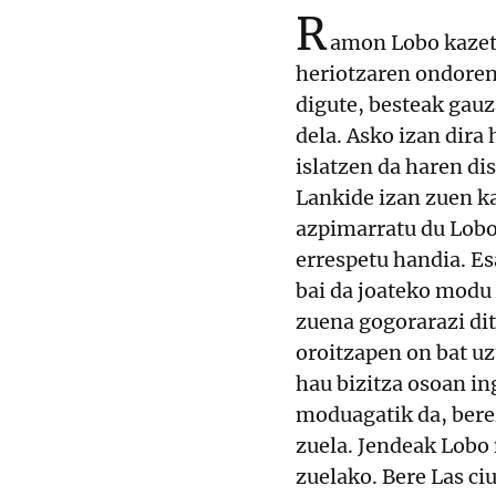
R
amon Lobo kazeta
heriotzaren ondoreng
digute, besteak gauz
dela. Asko izan dira 
islatzen da haren dis
Lankide izan zuen k
azpimarratu du Lobo
errespetu handia. Es
bai da joateko modu 
zuena gogorarazi dit
oroitzapen on bat uzt
hau bizitza osoan in
moduagatik da, bere
zuela. Jendeak Lobo 
zuelako. Bere Las ci