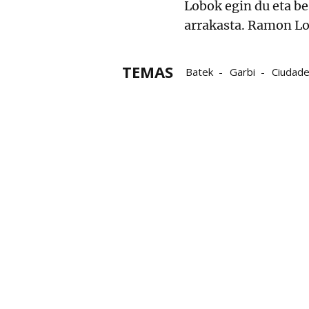
Lobok egin du eta be
arrakasta. Ramon Lo
TEMAS
Batek
Garbi
Ciudad