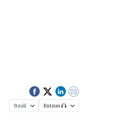
Itzuli
Entzun