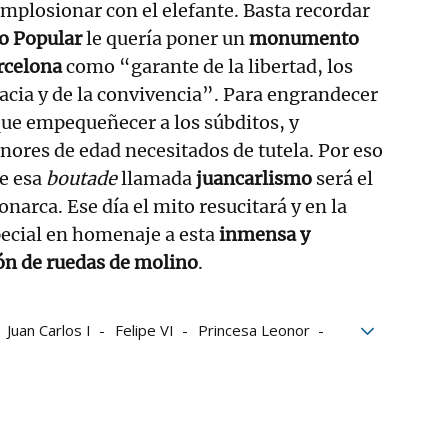
implosionar con el elefante. Basta recordar
do Popular
le quería poner un
monumento
rcelona
como “garante de la libertad, los
acia y de la convivencia”. Para engrandecer
que empequeñecer a los súbditos, y
ores de edad necesitados de tutela. Por eso
e esa
boutade
llamada
juancarlismo
será el
onarca. Ese día el mito resucitará y en la
pecial en homenaje a esta
inmensa y
n de ruedas de molino
.
Juan Carlos I
Felipe VI
Princesa Leonor
lena
Infanta Cristina
Francisco Franco