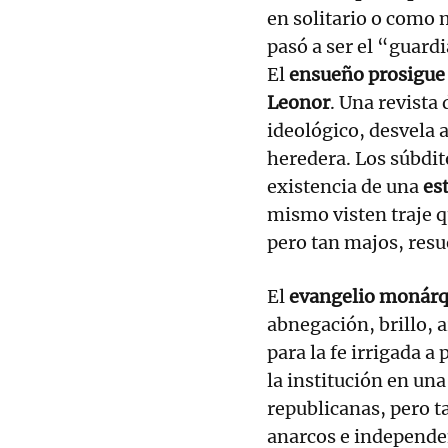
en solitario o como 
pasó a ser el “guard
El
ensueño prosigue 
Leonor
. Una revista
ideológico, desvela a
heredera. Los súbdi
existencia de una
es
mismo visten traje q
pero tan majos, resu
El
evangelio monárq
abnegación, brillo, 
para la fe irrigada a
la institución en un
republicanas, pero t
anarcos e independen