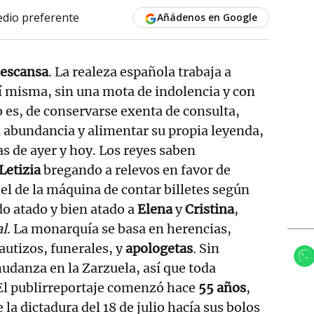
dio preferente
Añádenos en Google
descansa
. La realeza española trabaja a
sí misma, sin una mota de indolencia y con
o es, de conservarse exenta de consulta,
 abundancia y alimentar su propia leyenda,
s de ayer y hoy. Los reyes saben
Letizia
bregando a relevos en favor de
 el de la máquina de contar billetes según
do atado y bien atado a
Elena
y
Cristina
,
al
. La monarquía se basa en herencias,
autizos, funerales, y
apologetas
. Sin
udanza en la Zarzuela, así que toda
El publirreportaje comenzó hace
55 años
,
 la dictadura del 18 de julio hacía sus bolos