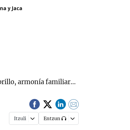
na y Jaca
illo, armonía familiar...
Itzuli
Entzun