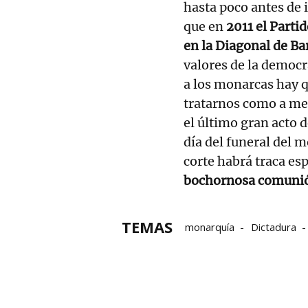
hasta poco antes de 
que en
2011 el Parti
en la Diagonal de Ba
valores de la democr
a los monarcas hay 
tratarnos como a men
el último gran acto d
día del funeral del m
corte habrá traca es
bochornosa comunió
TEMAS
monarquía
Dictadura
Reina Letizia
Infanta E