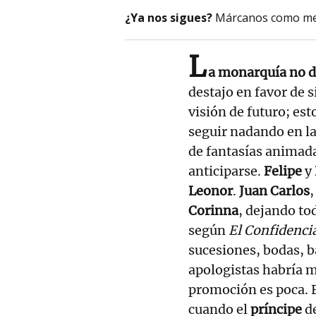
¿Ya nos sigues?
Márcanos como me
L
a monarquía no 
destajo en favor de 
visión de futuro; est
seguir nadando en la
de fantasías animada
anticiparse.
Felipe
y
Leonor
.
Juan Carlos
,
Corinna
, dejando to
según
El Confidenci
sucesiones, bodas, b
apologistas habría m
promoción es poca. 
cuando el
príncipe
de