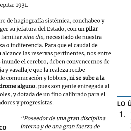
repita: 1931.
re de hagiografía sistémica, conchabeo y
ger su jefatura del Estado, con un
pilar
r familiar
sine die
, necesitado de nuestra
a o indiferencia. Para que el caudal de
o
alcance las reservas pertinentes, nos entre
s inunde el cerebro, deben convencernos de
ja y vasallaje que la realeza recibe
 de comunicación y lobbies,
ni se sube a la
ndrome alguno
, pues son gente entregada al
oles, y dotada de un fino calibrado para el
LO 
adores y progresistas.
1
“Poseedor de una gran disciplina
interna y de una gran fuerza de
co