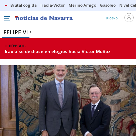
Brutal cogida
Iraola-Víctor
Merino Amigó
Gasóleo
Nivel Ce
Kiosko
FELIPE VI
FÚTBOL
Iraola se deshace en elogios hacia Víctor Muñoz