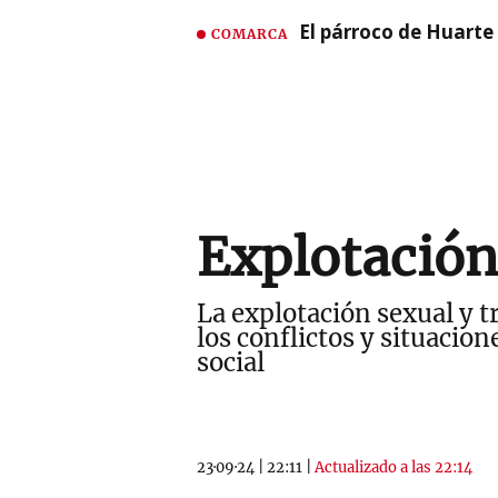
El párroco de Huarte 
COMARCA
Explotación,
La explotación sexual y t
los conflictos y situacio
social
23·09·24
|
22:11
|
Actualizado a las 22:14