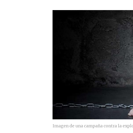
Imagen de una campaña contra la explo