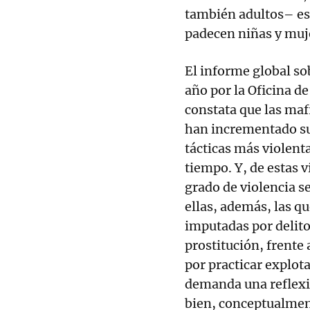
también adultos– es
padecen niñas y muj
El informe global so
año por la Oficina d
constata que las maf
han incrementado su
tácticas más violent
tiempo. Y, de estas 
grado de violencia s
ellas, además, las 
imputadas por delitos
prostitución, frent
por practicar explot
demanda una reflexió
bien, conceptualment