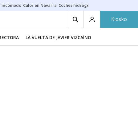
r incómodo
Calor en Navarra
Coches hidrógeno
Alerta en EE.UU.
Kiosko
IRECTORA
LA VUELTA DE JAVIER VIZCAÍNO