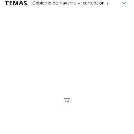
TEMAS
Gobierno de Navarra
corrupción
Santos Cerdán
PSOE
PSN
PSN-PSOE
Política