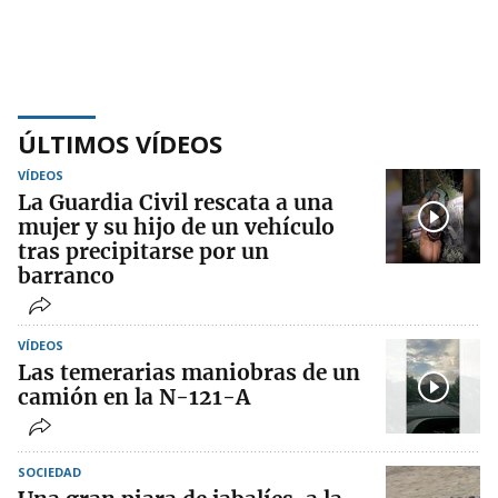
ÚLTIMOS VÍDEOS
VÍDEOS
La Guardia Civil rescata a una
mujer y su hijo de un vehículo
tras precipitarse por un
barranco
VÍDEOS
Las temerarias maniobras de un
camión en la N-121-A
SOCIEDAD