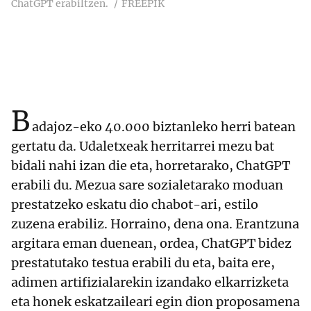
ChatGPT erabiltzen.
FREEPIK
B
adajoz-eko 40.000 biztanleko herri batean
gertatu da. Udaletxeak herritarrei mezu bat
bidali nahi izan die eta, horretarako, ChatGPT
erabili du. Mezua sare sozialetarako moduan
prestatzeko eskatu dio chabot-ari, estilo
zuzena erabiliz. Horraino, dena ona. Erantzuna
argitara eman duenean, ordea, ChatGPT bidez
prestatutako testua erabili du eta, baita ere,
adimen artifizialarekin izandako elkarrizketa
eta honek eskatzaileari egin dion proposamena