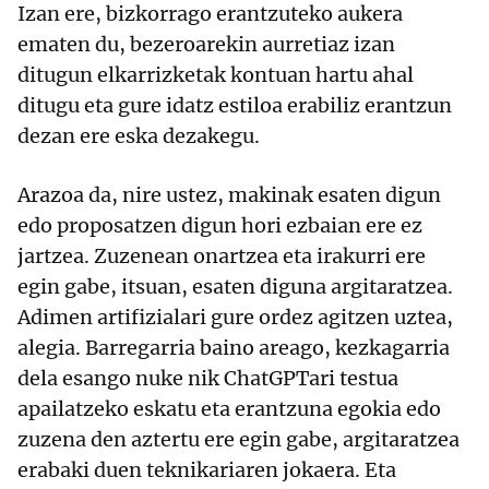
Izan ere, bizkorrago erantzuteko aukera
ematen du, bezeroarekin aurretiaz izan
ditugun elkarrizketak kontuan hartu ahal
ditugu eta gure idatz estiloa erabiliz erantzun
dezan ere eska dezakegu.
Arazoa da, nire ustez, makinak esaten digun
edo proposatzen digun hori ezbaian ere ez
jartzea. Zuzenean onartzea eta irakurri ere
egin gabe, itsuan, esaten diguna argitaratzea.
Adimen artifizialari gure ordez agitzen uztea,
alegia. Barregarria baino areago, kezkagarria
dela esango nuke nik ChatGPTari testua
apailatzeko eskatu eta erantzuna egokia edo
zuzena den aztertu ere egin gabe, argitaratzea
erabaki duen teknikariaren jokaera. Eta