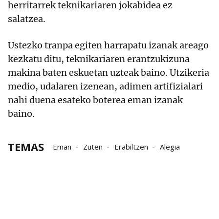
herritarrek teknikariaren jokabidea ez
salatzea.
Ustezko tranpa egiten harrapatu izanak areago
kezkatu ditu, teknikariaren erantzukizuna
makina baten eskuetan uzteak baino. Utzikeria
medio, udalaren izenean, adimen artifizialari
nahi duena esateko boterea eman izanak
baino.
TEMAS
Eman
Zuten
Erabiltzen
Alegia