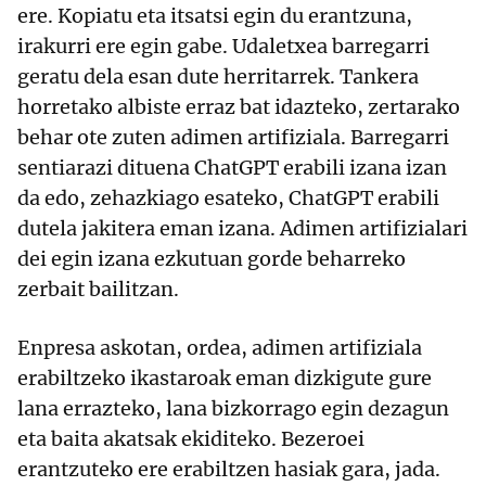
ere. Kopiatu eta itsatsi egin du erantzuna,
irakurri ere egin gabe. Udaletxea barregarri
geratu dela esan dute herritarrek. Tankera
horretako albiste erraz bat idazteko, zertarako
behar ote zuten adimen artifiziala. Barregarri
sentiarazi dituena ChatGPT erabili izana izan
da edo, zehazkiago esateko, ChatGPT erabili
dutela jakitera eman izana. Adimen artifizialari
dei egin izana ezkutuan gorde beharreko
zerbait bailitzan.
Enpresa askotan, ordea, adimen artifiziala
erabiltzeko ikastaroak eman dizkigute gure
lana errazteko, lana bizkorrago egin dezagun
eta baita akatsak ekiditeko. Bezeroei
erantzuteko ere erabiltzen hasiak gara, jada.