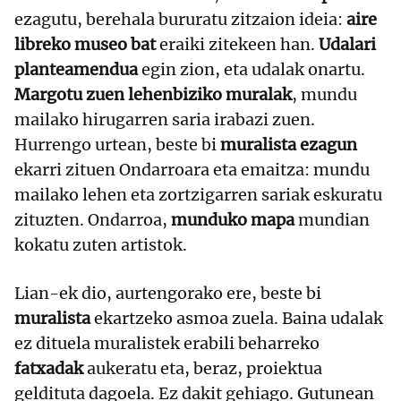
ezagutu, berehala bururatu zitzaion ideia:
aire
libreko museo bat
eraiki zitekeen han.
Udalari
planteamendua
egin zion, eta udalak onartu.
Margotu zuen lehenbiziko muralak
, mundu
mailako hirugarren saria irabazi zuen.
Hurrengo urtean, beste bi
muralista ezagun
ekarri zituen Ondarroara eta emaitza: mundu
mailako lehen eta zortzigarren sariak eskuratu
zituzten. Ondarroa,
munduko mapa
mundian
kokatu zuten artistok.
Lian-ek dio, aurtengorako ere, beste bi
muralista
ekartzeko asmoa zuela. Baina udalak
ez dituela muralistek erabili beharreko
fatxadak
aukeratu eta, beraz, proiektua
geldituta dagoela. Ez dakit gehiago. Gutunean