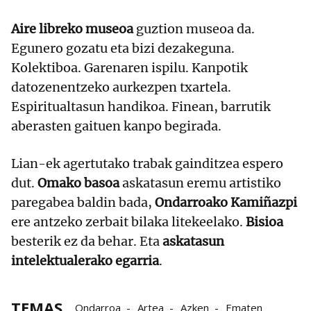
Aire libreko museoa
guztion museoa da.
Egunero gozatu eta bizi dezakeguna.
Kolektiboa. Garenaren ispilu. Kanpotik
datozenentzeko aurkezpen txartela.
Espiritualtasun handikoa. Finean, barrutik
aberasten gaituen kanpo begirada.
Lian-ek agertutako trabak gainditzea espero
dut.
Omako basoa
askatasun eremu artistiko
paregabea baldin bada,
Ondarroako Kamiñazpi
ere antzeko zerbait bilaka litekeelako.
Bisioa
besterik ez da behar. Eta
askatasun
intelektualerako egarria
.
TEMAS
Ondarroa
Artea
Azken
Ematen