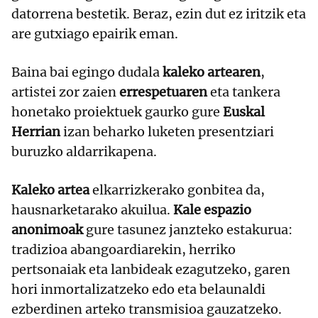
datorrena bestetik. Beraz, ezin dut ez iritzik eta
are gutxiago epairik eman.
Baina bai egingo dudala
kaleko artearen
,
artistei zor zaien
errespetuaren
eta tankera
honetako proiektuek gaurko gure
Euskal
Herrian
izan beharko luketen presentziari
buruzko aldarrikapena.
Kaleko artea
elkarrizkerako gonbitea da,
hausnarketarako akuilua.
Kale espazio
anonimoak
gure tasunez janzteko estakurua:
tradizioa abangoardiarekin, herriko
pertsonaiak eta lanbideak ezagutzeko, garen
hori inmortalizatzeko edo eta belaunaldi
ezberdinen arteko transmisioa gauzatzeko.