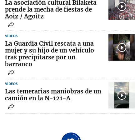
La asociación cultural Bilaketa
prende la mecha de fiestas de
Aoiz / Agoitz
VÍDEOS
La Guardia Civil rescata a una
mujer y su hijo de un vehículo
tras precipitarse por un
barranco
VÍDEOS
Las temerarias maniobras de un
camión en la N-121-A