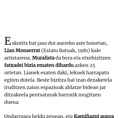
E
skutitz bat jaso dut aurreko aste honetan,
Lian Monserrat
(Estatu Batuak, 1981) kale
artistarena.
Muralista
da bera eta etxebizitzen
fatxadei bizia ematen dihardu
azken 25
urtetan. Lianek esaten daki, lekuek harrapatu
egiten dutela. Beste bizitza bat izan dezaketela
iruditzen zaion espazioak aldatze bidean jar
ditzakeela pentsatzeak barrutik mugitzen
duena.
Ondarroara heldu zenean, eta
Kamiñazpi auzoa