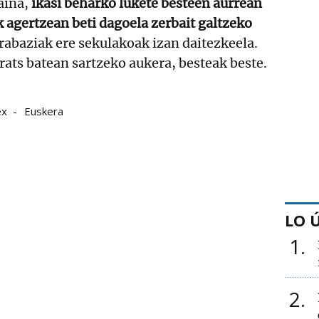
aina,
ikasi beharko lukete besteen aurrean
ik agertzean beti dagoela zerbait galtzeko
irabaziak ere sekulakoak izan daitezkeela.
ats batean sartzeko aukera, besteak beste.
ex
Euskera
LO 
1
2