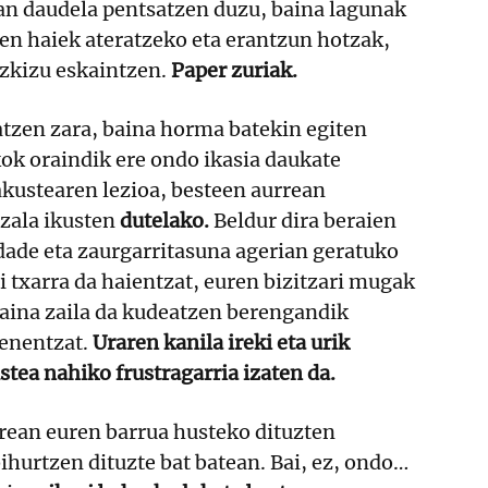
n daudela pentsatzen duzu, baina lagunak
zen haiek ateratzeko eta erantzun hotzak,
izkizu eskaintzen.
Paper zuriak.
iatzen zara, baina horma batekin egiten
ok oraindik ere ondo ikasia daukate
kustearen lezioa, besteen aurrean
ezala ikusten
dutelako.
Beldur dira beraien
dade eta zaurgarritasuna agerian geratuko
ri txarra da haientzat, euren bizitzari mugak
baina zaila da kudeatzen berengandik
tenentzat.
Uraren kanila ireki eta urik
stea nahiko frustragarria izaten da.
rean euren barrua husteko dituzten
ihurtzen dituzte bat batean. Bai, ez, ondo…