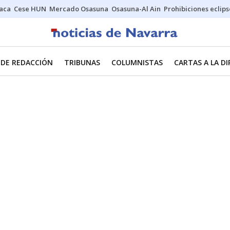
Jaca
Cese HUN
Mercado Osasuna
Osasuna-Al Ain
Prohibiciones eclips
 DE REDACCIÓN
TRIBUNAS
COLUMNISTAS
CARTAS A LA D