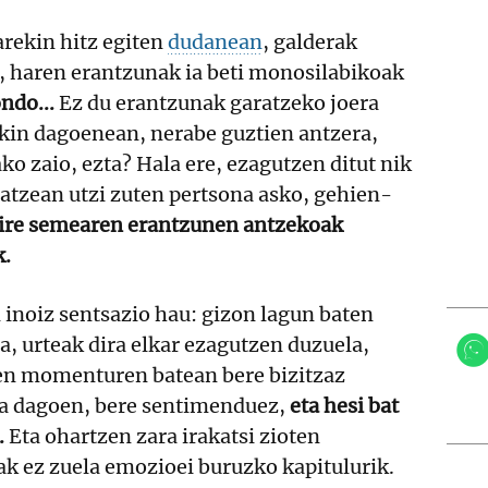
rekin hitz egiten
dudanean
, galderak
, haren erantzunak ia beti monosilabikoak
ondo...
Ez du erantzunak garatzeko joera
kin dagoenean, nerabe guztien antzera,
ko zaio, ezta? Hala ere, ezagutzen ditut nik
atzean utzi zuten pertsona asko, gehien-
ire semearen erantzunen antzekoak
k.
 inoiz sentsazio hau: gizon lagun baten
a, urteak dira elkar ezagutzen duzuela,
ren momenturen batean bere bizitzaz
la dagoen, bere sentimenduez,
eta hesi bat
.
Eta ohartzen zara irakatsi zioten
k ez zuela emozioei buruzko kapitulurik.