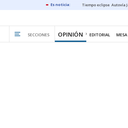
Tiempo eclipse
Autovía 
OPINIÓN
SECCIONES
EDITORIAL
MESA