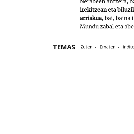
Nerabeen antzera, b
irekitzean eta biluz
arriskua,
bai, baina 
Mundu zabal eta aber
TEMAS
Zuten
Ematen
Indit