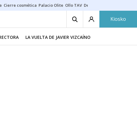
e
Cierre cosmética
Palacio Olite
Ollo TAV
Derrama vecinos
Kiosko
IRECTORA
LA VUELTA DE JAVIER VIZCAÍNO