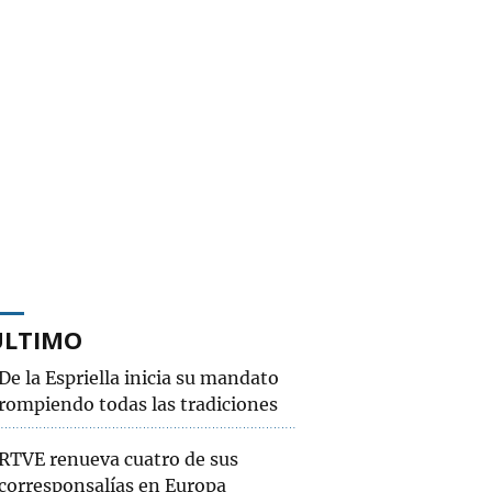
ÚLTIMO
De la Espriella inicia su mandato
rompiendo todas las tradiciones
RTVE renueva cuatro de sus
corresponsalías en Europa