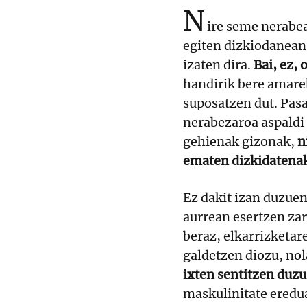
N
ire seme nerabea
egiten dizkiodanean
izaten dira.
Bai, ez, 
handirik bere amare
suposatzen dut. Pasa
nerabezaroa aspaldi 
gehienak gizonak,
n
ematen dizkidatena
Ez dakit izan duzuen
aurrean esertzen zar
beraz, elkarrizketa
galdetzen diozu, no
ixten sentitzen duzu
maskulinitate eredua