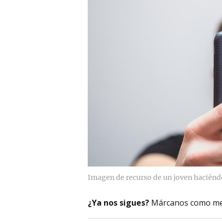
Imagen de recurso de un joven haciéndo
¿Ya nos sigues?
Márcanos como me