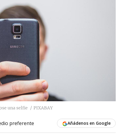
se una selfie
PIXABAY
dio preferente
Añádenos en Google