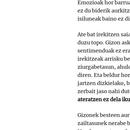
Emozioak hor barrua
ez du biderik aurkit
isiluneak baino ez d
Ate bat irekitzen sa
duzu topo. Gizon ask
sentimenduak ez era
irekitzeak arrisku b
ziurgabetasun, ahul
diren. Eta beldur ho
jartzen dizkielako, 
zerbait jaso nahi du
ateratzen ez dela iku
Gizonek besteen aur
zailtasunek nerabe b