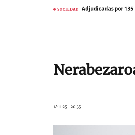
Adjudicadas por 135 
SOCIEDAD
Nerabezaro
14·11·25
|
20:35