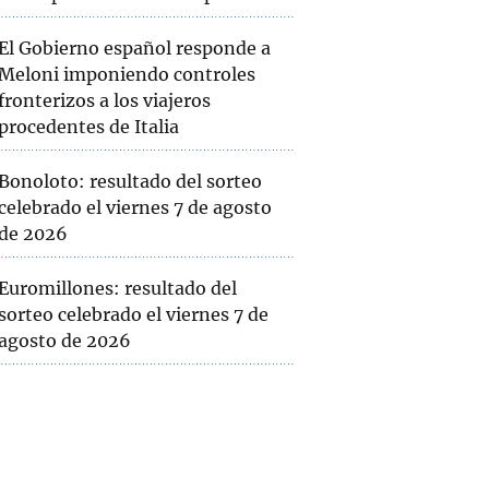
El Gobierno español responde a
Meloni imponiendo controles
fronterizos a los viajeros
procedentes de Italia
Bonoloto: resultado del sorteo
celebrado el viernes 7 de agosto
de 2026
Euromillones: resultado del
sorteo celebrado el viernes 7 de
agosto de 2026