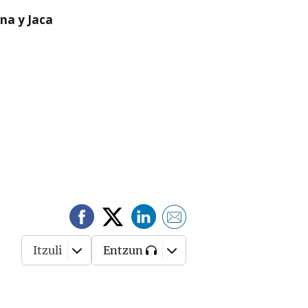
na y Jaca
Itzuli
Entzun