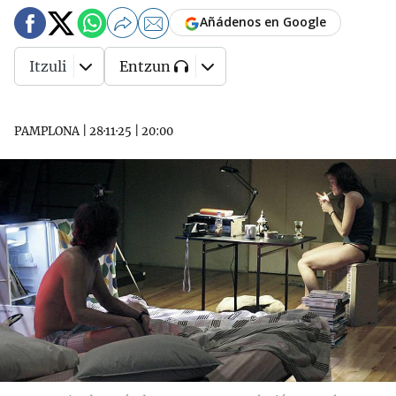
Añádenos en Google
Itzuli
Entzun
PAMPLONA
|
28·11·25
|
20:00