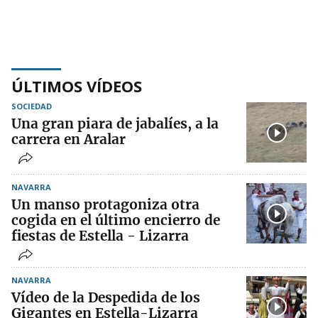
ÚLTIMOS VÍDEOS
SOCIEDAD
Una gran piara de jabalíes, a la
carrera en Aralar
NAVARRA
Un manso protagoniza otra
cogida en el último encierro de
fiestas de Estella - Lizarra
NAVARRA
Vídeo de la Despedida de los
Gigantes en Estella-Lizarra