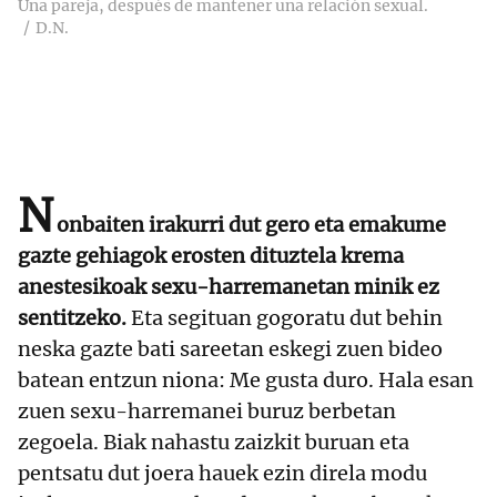
Una pareja, después de mantener una relación sexual.
D.N.
N
onbaiten irakurri dut gero eta emakume
gazte gehiagok erosten dituztela krema
anestesikoak sexu-harremanetan minik ez
sentitzeko.
Eta segituan gogoratu dut behin
neska gazte bati sareetan eskegi zuen bideo
batean entzun niona: Me gusta duro. Hala esan
zuen sexu-harremanei buruz berbetan
zegoela. Biak nahastu zaizkit buruan eta
pentsatu dut joera hauek ezin direla modu