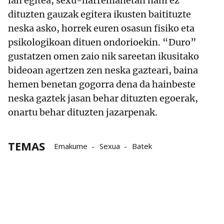
lan egitea, sexu-harremanetan nahi ez
dituzten gauzak egitera ikusten baitituzte
neska asko, horrek euren osasun fisiko eta
psikologikoan dituen ondorioekin. “Duro”
gustatzen omen zaio nik sareetan ikusitako
bideoan agertzen zen neska gazteari, baina
hemen benetan gogorra dena da hainbeste
neska gaztek jasan behar dituzten egoerak,
onartu behar dituzten jazarpenak.
TEMAS
Emakume
Sexua
Batek