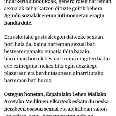
indarkeria sinbolikoak, genero rolek harreman
sexualak zeharkatzen dituzte goitik behera.
Agindu sozialak eremu intimoenetan eragin
handia dute
.
Era askotako gustuak egon daitezke sexuan,
hori hala da, baina harreman sexual bati
bestearenganako enpatia falta bazaio,
harreman horrek besteari mina eragiten badio
edo ezinegona, nekez hitz egin dezakegu
plazerean eta berdintasunean oinarritutako
harreman bati buruz.
Ostegun honetan, Espainiako Lehen Mailako
Arretako Medikuen Elkarteak eskatu du neska
nerabeen osasun sexual
eta afektiboan sakon