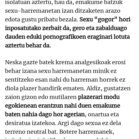
isolatuan aztertu, hau da, emakume batzuk
sexu-harremanetan izan ditzaketen arazo
edota gustu pribatu bezala.
Sexu “gogor” hori
inposatutako zerbait da, gero eta zabalduago
dauden eduki pornografikoen eraginari lotuta
aztertu behar da.
Neska gazte batek krema analgesikoak erosi
behar izana sexu harremanetan minik ez
sentitzeko esan nahi du harreman horrek ez
diola plazer handirik ematen. Aldiz, gustatzen
zaion gizon edo mutilaren
plazerari modu
egokienean erantzun nahi duen emakume
baten nahia dago hor agerian
, onartua eta
desiratua izatekoa. Argi dago sexua ez dela
terreno neutral bat. Botere harremanek,