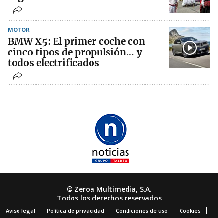
MOTOR
BMW X5: El primer coche con
cinco tipos de propulsión… y
todos electrificados
© Zeroa Multimedia, S.A.
Todos los derechos reservados
Aviso legal
Política de privacidad
Condiciones de uso
Cookies