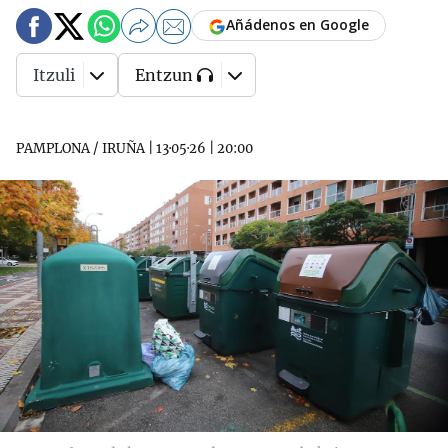
Añádenos en Google
Itzuli
Entzun
PAMPLONA / IRUÑA
|
13·05·26
|
20:00