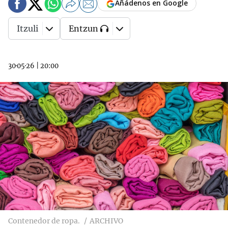
Añádenos en Google
Itzuli
Entzun
30·05·26
|
20:00
Contenedor de ropa.
ARCHIVO