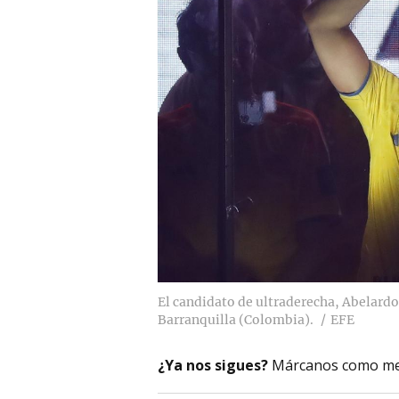
El candidato de ultraderecha, Abelardo d
Barranquilla (Colombia).
EFE
¿Ya nos sigues?
Márcanos como me