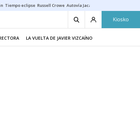
in
Tiempo eclipse
Russell Crowe
Autovía Jaca
Ronald Araújo
Prohibic
Kiosko
IRECTORA
LA VUELTA DE JAVIER VIZCAÍNO