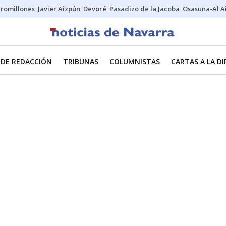
uromillones
Javier Aizpún
Devoré
Pasadizo de la Jacoba
Osasuna-Al A
 DE REDACCIÓN
TRIBUNAS
COLUMNISTAS
CARTAS A LA D