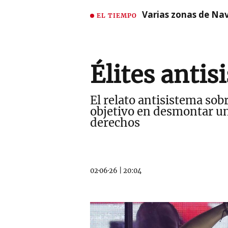
Varias zonas de Nav
EL TIEMPO
Élites antis
El relato antisistema so
objetivo en desmontar un
derechos
02·06·26
|
20:04