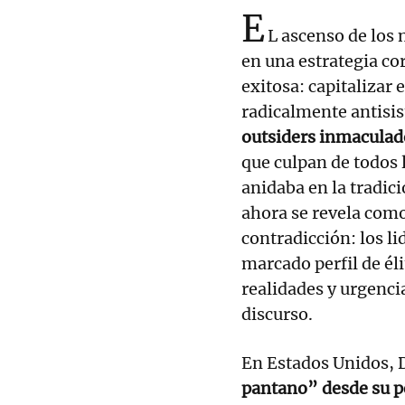
E
L ascenso de los
en una estrategia co
exitosa: capitalizar
radicalmente antisi
outsiders inmaculad
que culpan de todos 
anidaba en la tradic
ahora se revela com
contradicción: los l
marcado perfil de él
realidades y urgencia
discurso.
En Estados Unidos,
pantano” desde su p