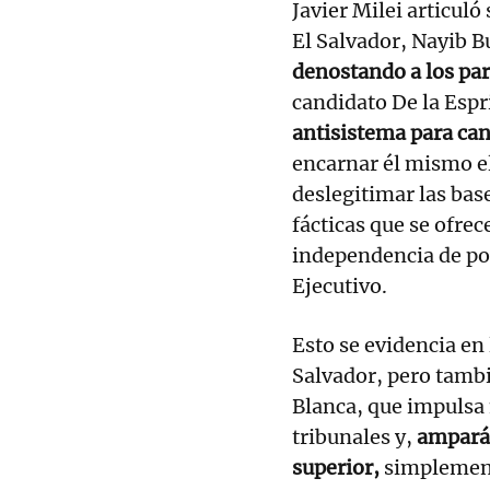
Javier Milei articuló
El Salvador, Nayib B
denostando a los par
candidato De la Espr
antisistema para can
encarnar él mismo e
deslegitimar las bas
fácticas que se ofre
independencia de pod
Ejecutivo.
Esto se evidencia en
Salvador, pero tambi
Blanca, que impulsa
tribunales y,
ampará
superior,
simplemente