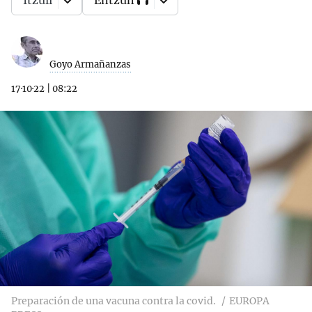
Itzuli
Entzun
Goyo Armañanzas
17·10·22
|
08:22
Preparación de una vacuna contra la covid.
EUROPA