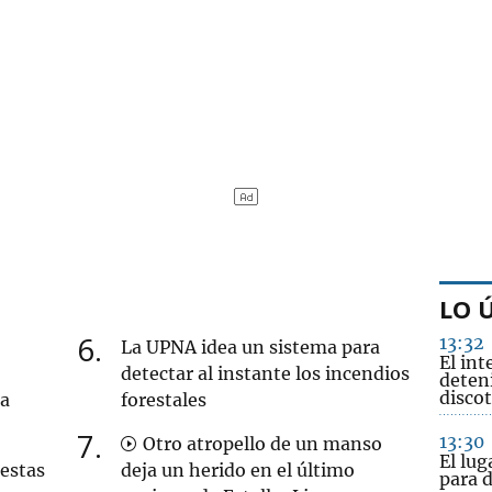
LO 
6
13:32
La UPNA idea un sistema para
El int
detectar al instante los incendios
deten
disco
na
forestales
7
13:30
Otro atropello de un manso
El lug
uestas
deja un herido en el último
para 