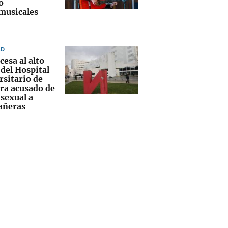
o
musicales
AD
cesa al alto
del Hospital
rsitario de
ra acusado de
 sexual a
añeras