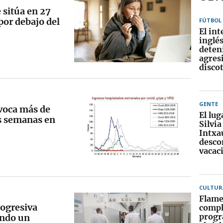
 sitúa en 27
por debajo del
FÚTBOL
El in
inglé
deten
agres
disco
GENTE
ovoca más de
El lug
os semanas en
Silvia
Intxa
desco
vacac
CULTUR
Flame
rogresiva
compl
progr
ando un