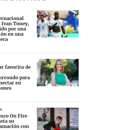
ternacional
s Ivan Toney,
ido por una
ión en una
teca
ar favorito de
urrondo para
nectar en
iones
A
nco On Fire
eta su
amación con