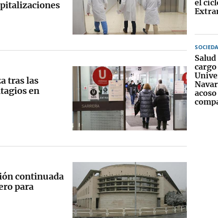
el cicl
pitalizaciones
Extra
SOCIED
Salud 
cargo 
Unive
a tras las
Navar
tagios en
acoso
comp
ción continuada
ero para