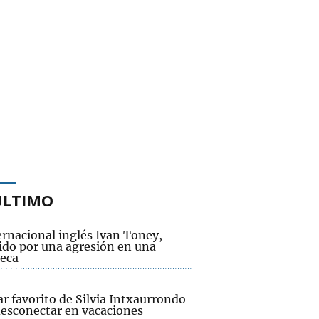
ÚLTIMO
ernacional inglés Ivan Toney,
ido por una agresión en una
teca
ar favorito de Silvia Intxaurrondo
desconectar en vacaciones