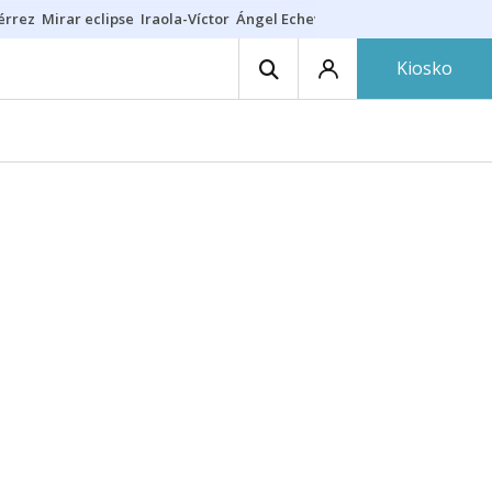
érrez
Mirar eclipse
Iraola-Víctor
Ángel Echeverría
Obituario Ángel
Kiosko